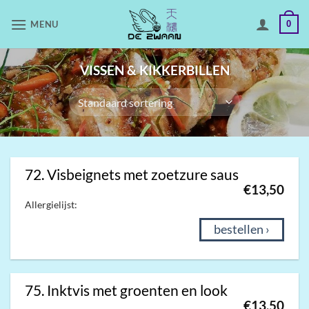
Skip
MENU
0
to
content
VISSEN & KIKKERBILLEN
72. Visbeignets met zoetzure saus
€
13,50
Allergielijst:
bestellen ›
75. Inktvis met groenten en look
€
13,50