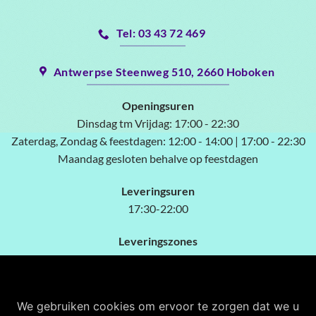
Tel: 03 43 72 469
Antwerpse Steenweg 510, 2660 Hoboken
Openingsuren
Dinsdag tm Vrijdag:
17:00 - 22:30
Zaterdag, Zondag & feestdagen:
12:00 - 14:00 | 17:00 - 22:30
Maandag gesloten behalve op feestdagen
Leveringsuren
17:30-22:00
Leveringszones
2660 Hoboken vanaf 15.00€
2020 Kiel vanaf 15.00€
2610 Wilriik vanaf 25.00€
We gebruiken cookies om ervoor te zorgen dat we u
2620 Hemiksem vanaf 30.00€