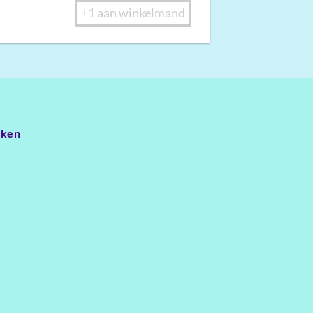
+1 aan winkelmand
oken