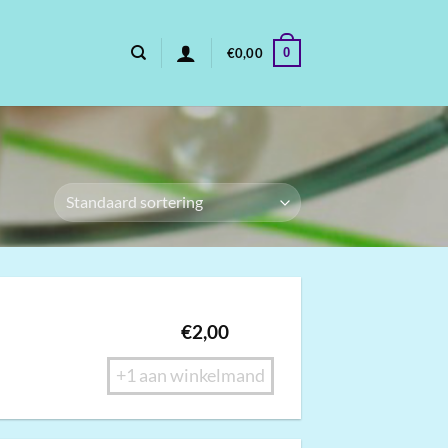
0
€
0,00
€
2,00
+1 aan winkelmand