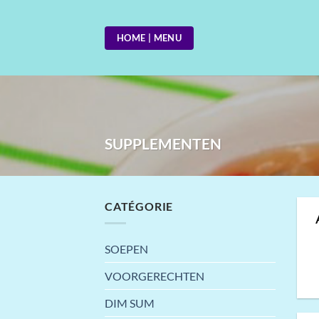
Skip
to
HOME | MENU
content
SUPPLEMENTEN
CATÉGORIE
SOEPEN
VOORGERECHTEN
DIM SUM