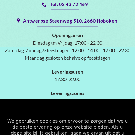
Tel: 03 43 72 469
Antwerpse Steenweg 510, 2660 Hoboken
Openingsuren
Dinsdag tm Vrijdag:
17:00 - 22:30
Zaterdag, Zondag & feestdagen:
12:00 - 14:00 | 17:00 - 22:30
Maandag gesloten behalve op feestdagen
Leveringsuren
17:30-22:00
Leveringszones
2660 Hoboken vanaf 15.00€
2020 Kiel vanaf 15.00€
2610 Wilriik vanaf 25.00€
We gebruiken cookies om ervoor te zorgen dat we u
2620 Hemiksem vanaf 30.00€
de beste ervaring op onze website bieden. Als u
deze site blijft gebruiken, gaan we ervan uit dat u